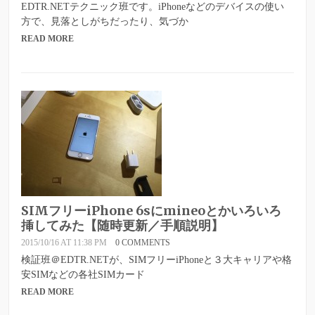
EDTR.NETテクニック班です。iPhoneなどのデバイスの使い
方で、見落としがちだったり、気づか
READ MORE
SIMフリーiPhone 6sにmineoとかいろいろ
挿してみた【随時更新／手順説明】
2015/10/16 AT 11:38 PM
0 COMMENTS
検証班＠EDTR.NETが、SIMフリーiPhoneと３大キャリアや格
安SIMなどの各社SIMカード
READ MORE