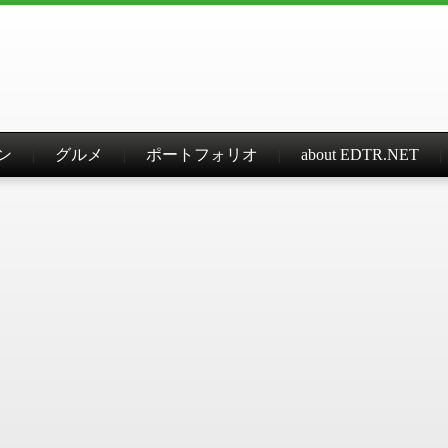
ン
グルメ
ポートフォリオ
about EDTR.NET