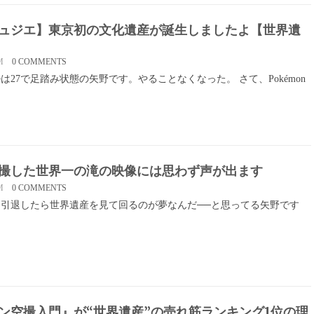
ュジエ】東京初の文化遺産が誕生しましたよ【世界遺
M
0 COMMENTS
は27で足踏み状態の矢野です。やることなくなった。 さて、Pokémon
撮した世界一の滝の映像には思わず声が出ます
M
0 COMMENTS
引退したら世界遺産を見て回るのが夢なんだ──と思ってる矢野です
ン空撮入門』が“世界遺産”の売れ筋ランキング1位の理