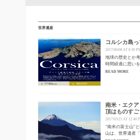
世界遺産
コルシカ島っ
2017/06/08 AT 8:39 P
地球の歴史とか考
時間経過に思い
READ MORE
南米・エクア
頂はものすご
2017/03/21 AT 12:40 
“南米の富士山”
山は、世界遺産