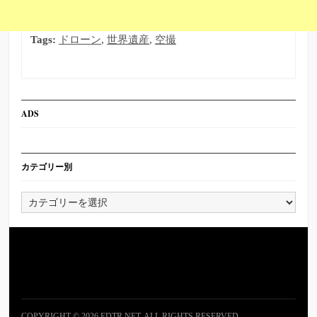
Tags:
ドローン
,
世界遺産
,
空撮
ADS
カテゴリー別
カ
テ
ゴ
リ
ー
別
COPYRIGHT © 2026 EDTR NET. ALL RIGHTS RESERVED.