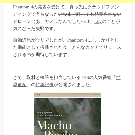
Phantom 4
の発表を受けて、真っ先にクラウドファン
ディングで有名なった
いつまで経っても発売されない
ドローン（あ、カメラなんでしたっけ）
Lily
のことが
気になった矢野です。
自動追尾がウリでしたが、Phantom 4にしっかりとし
た機能として搭載された今、どんなカタチでリリース
されるのか期待しています。
さて、取材と執筆を担当しているTBSの人気番組「
世
界遺産
」の
特集記事
が公開されました。